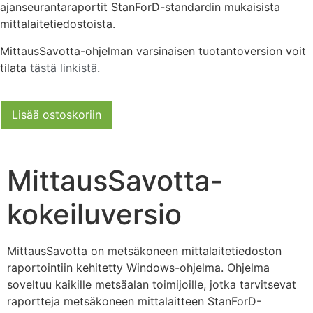
ajanseurantaraportit StanForD-standardin mukaisista
mittalaitetiedostoista.
MittausSavotta-ohjelman varsinaisen tuotantoversion voit
tilata
tästä linkistä
.
Lisää ostoskoriin
MittausSavotta-
kokeiluversio
MittausSavotta on metsäkoneen mittalaitetiedoston
raportointiin kehitetty Windows-ohjelma. Ohjelma
soveltuu kaikille metsäalan toimijoille, jotka tarvitsevat
raportteja metsäkoneen mittalaitteen StanForD-