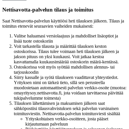
Nettisavotta-palvelun tilaus ja toimitus
Saat Nettisavotta-palvelun käyttöösi heti tilauksen jälkeen. Tilaus ja
toimitus etenevät seuraavien vaiheiden mukaisesti:
Valitse haluamasi versiolaajuus ja mahdolliset lisäoptiot ja
lisää tuote ostoskoriin
Voit tarkastella tilausta ja määrittää tilauksen keston
ostoskorissa. Tilaus tulee voimaan heti tilauksen jälkeen ja
jakson pituus on yksi kuukausi. Voit jatkaa kestoa
kasvattamalla kuukausimäärää ostoskorin määrä-kentässä.
Ostoskorissa voit myös syöttää mahdollisen alennus- tai
tarjouskoodin
Siirry kassalle ja syötä tilaukseen vaadittavat yhteystiedot.
Yrityksen nimi on tärkeä tieto, sillä sen perusteella
muodostetaan automaattisesti palvelun verkko-osoite (muotoa:
omayritysoy.nettisavotta.fi, jota voidaan tarvittaessa päivittää
tukipalvelumme toimesta)
Tilauksen lähettämisen ja maksamisen jälkeen saat
sähköpostiisi tilausvahvistuksen sekä palvelun varsinaisen
toimitusviestin. Nettisavotta-palvelun toimitusviesti sisältää
Yrityskohtaisen verkko-osoitteen, josta pääset
kirjautumaan palveluun