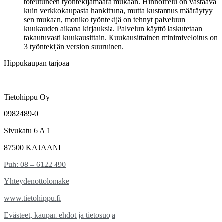
toteutuneen työntekijämäärä mukaan. Hinnoittelu on vastaava
kuin verkkokaupasta hankittuna, mutta kustannus määräytyy
sen mukaan, moniko työntekijä on tehnyt palveluun
kuukauden aikana kirjauksia. Palvelun käyttö laskutetaan
takautuvasti kuukausittain. Kuukausittainen minimiveloitus on
3 työntekijän version suuruinen.
Hippukaupan tarjoaa
Tietohippu Oy
0982489-0
Sivukatu 6 A 1
87500 KAJAANI
Puh: 08 – 6122 490
Yhteydenottolomake
www.tietohippu.fi
Evästeet, kaupan ehdot ja tietosuoja