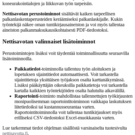
koneurakointialojen ja liikkuvan työn tarpeisiin.
Nettisavotan perustoiminnot
sisältävät kaiken tarpeellisen
palkanlaskentaperusteiden keräämiseksi palkanlaskijalle. Kukin
työntekijä näkee oman tuntikirjausaineiston ja voi myös tallentaa
aineiston palkanmaksukausikohtaisesti PDF-tiedostoksi.
Nettisavotan valinnaiset lisätoiminnot
Perustoimintojen lisäksi voit täydentää toiminnallisuutta seuraavilla
lisätoiminnoilla.
Paikkatiedot
-toiminnolla tallentuu työn aloituksen ja
lopetuksen sijaintitiedot automaattisesti. Voit tarkastella
sijaintitietoja yksittäisen työjakson osalta karttanäkymässä.
Lisäksi pääkäyttäjän oikeuksilla paikkatietoja voi tarkastella
kartalla kaikkien työntekijöiden osalta halutulta aikavälillä.
Raportointi
-toiminto mahdollistaa tallennettujen työkirjausten
monipuolisemman raportointitoiminnon vaikkapa laskutuksen
liitetiedoiksi tai kustannusseurantaa varten.
Raportointitoiminnolla voit tallentaa tuntikirjaukset myös
erilliseksi CSV-tiedostoksi Excel-muokkausta varten.
Lue tarkemmat tiedot ohjelman sisällöstä varsinaiselta tuotesivulta
nettisavotta.fi
.