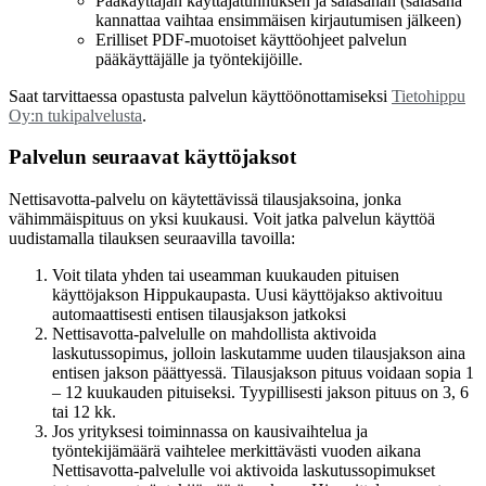
Pääkäyttäjän käyttäjätunnuksen ja salasanan (salasana
kannattaa vaihtaa ensimmäisen kirjautumisen jälkeen)
Erilliset PDF-muotoiset käyttöohjeet palvelun
pääkäyttäjälle ja työntekijöille.
Saat tarvittaessa opastusta palvelun käyttöönottamiseksi
Tietohippu
Oy:n tukipalvelusta
.
Palvelun seuraavat käyttöjaksot
Nettisavotta-palvelu on käytettävissä tilausjaksoina, jonka
vähimmäispituus on yksi kuukausi. Voit jatka palvelun käyttöä
uudistamalla tilauksen seuraavilla tavoilla:
Voit tilata yhden tai useamman kuukauden pituisen
käyttöjakson Hippukaupasta. Uusi käyttöjakso aktivoituu
automaattisesti entisen tilausjakson jatkoksi
Nettisavotta-palvelulle on mahdollista aktivoida
laskutussopimus, jolloin laskutamme uuden tilausjakson aina
entisen jakson päättyessä. Tilausjakson pituus voidaan sopia 1
– 12 kuukauden pituiseksi. Tyypillisesti jakson pituus on 3, 6
tai 12 kk.
Jos yrityksesi toiminnassa on kausivaihtelua ja
työntekijämäärä vaihtelee merkittävästi vuoden aikana
Nettisavotta-palvelulle voi aktivoida laskutussopimukset