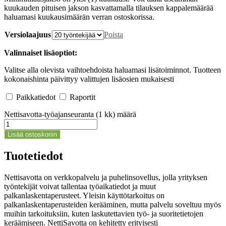
kuukauden pituisen jakson kasvattamalla tilauksen kappalemäärää
haluamasi kuukausimäärän verran ostoskorissa.
Versiolaajuus
Poista
Valinnaiset lisäoptiot:
Valitse alla olevista vaihtoehdoista haluamasi lisätoiminnot. Tuotteen
kokonaishinta päivittyy valittujen lisäosien mukaisesti
Paikkatiedot
Raportit
Nettisavotta-työajanseuranta (1 kk) määrä
Lisää ostoskoriin
Tuotetiedot
Nettisavotta on verkkopalvelu ja puhelinsovellus, jolla yrityksen
työntekijät voivat tallentaa työaikatiedot ja muut
palkanlaskentaperusteet. Yleisin käyttötarkoitus on
palkanlaskentaperusteiden kerääminen, mutta palvelu soveltuu myös
muihin tarkoituksiin, kuten laskutettavien työ- ja suoritetietojen
keräämiseen. NettiSavotta on kehitetty erityisesti