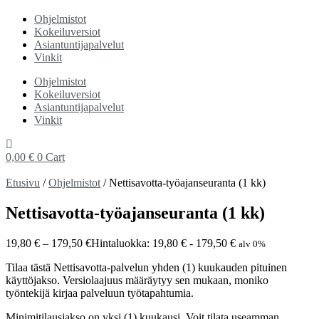
Ohjelmistot
Kokeiluversiot
Asiantuntijapalvelut
Vinkit
Ohjelmistot
Kokeiluversiot
Asiantuntijapalvelut
Vinkit
0,00
€
0
Cart
Etusivu
/
Ohjelmistot
/ Nettisavotta-työajanseuranta (1 kk)
Nettisavotta-työajanseuranta (1 kk)
19,80
€
–
179,50
€
Hintaluokka: 19,80 € - 179,50 €
alv 0%
Tilaa tästä Nettisavotta-palvelun yhden (1) kuukauden pituinen
käyttöjakso. Versiolaajuus määräytyy sen mukaan, moniko
työntekijä kirjaa palveluun työtapahtumia.
Minimitilausjakso on yksi (1) kuukausi. Voit tilata useamman