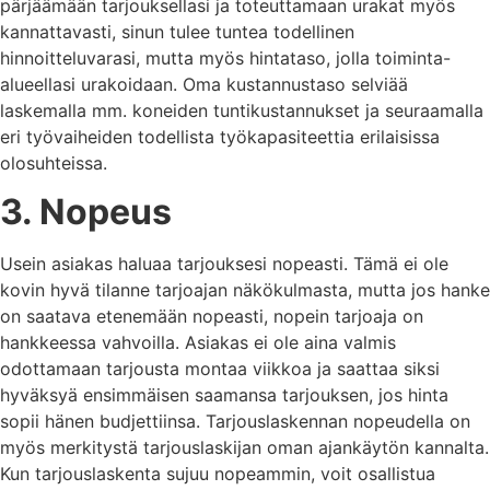
pärjäämään tarjouksellasi ja toteuttamaan urakat myös
kannattavasti, sinun tulee tuntea todellinen
hinnoitteluvarasi, mutta myös hintataso, jolla toiminta-
alueellasi urakoidaan. Oma kustannustaso selviää
laskemalla mm. koneiden tuntikustannukset ja seuraamalla
eri työvaiheiden todellista työkapasiteettia erilaisissa
olosuhteissa.
3. Nopeus
Usein asiakas haluaa tarjouksesi nopeasti. Tämä ei ole
kovin hyvä tilanne tarjoajan näkökulmasta, mutta jos hanke
on saatava etenemään nopeasti, nopein tarjoaja on
hankkeessa vahvoilla. Asiakas ei ole aina valmis
odottamaan tarjousta montaa viikkoa ja saattaa siksi
hyväksyä ensimmäisen saamansa tarjouksen, jos hinta
sopii hänen budjettiinsa. Tarjouslaskennan nopeudella on
myös merkitystä tarjouslaskijan oman ajankäytön kannalta.
Kun tarjouslaskenta sujuu nopeammin, voit osallistua