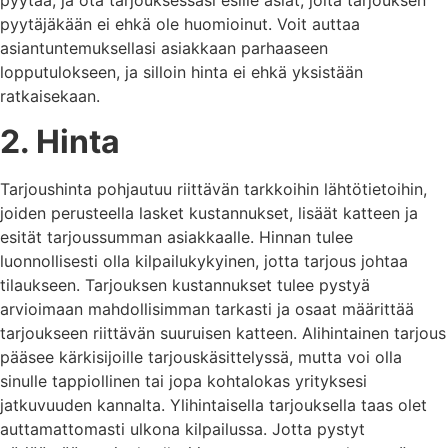
pyytää, ja ota tarjouksessasi esille asiat, joita tarjouksen
pyytäjäkään ei ehkä ole huomioinut. Voit auttaa
asiantuntemuksellasi asiakkaan parhaaseen
lopputulokseen, ja silloin hinta ei ehkä yksistään
ratkaisekaan.
2. Hinta
Tarjoushinta pohjautuu riittävän tarkkoihin lähtötietoihin,
joiden perusteella lasket kustannukset, lisäät katteen ja
esität tarjoussumman asiakkaalle. Hinnan tulee
luonnollisesti olla kilpailukykyinen, jotta tarjous johtaa
tilaukseen. Tarjouksen kustannukset tulee pystyä
arvioimaan mahdollisimman tarkasti ja osaat määrittää
tarjoukseen riittävän suuruisen katteen. Alihintainen tarjous
pääsee kärkisijoille tarjouskäsittelyssä, mutta voi olla
sinulle tappiollinen tai jopa kohtalokas yrityksesi
jatkuvuuden kannalta. Ylihintaisella tarjouksella taas olet
auttamattomasti ulkona kilpailussa. Jotta pystyt