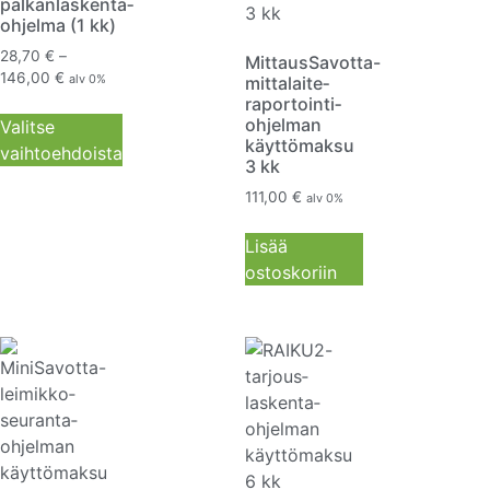
palkanlaskenta­
ohjelma (1 kk)
28,70
€
–
MittausSavotta-
146,00
€
alv 0%
mittalaite­
raportointi­
ohjelman
Valitse
käyttömaksu
vaihtoehdoista
3 kk
111,00
€
alv 0%
Lisää
ostoskoriin