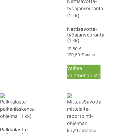
Nettisavotta-
työajanseuranta
(1 kk)
19,80
€
–
179,50
€
alv 0%
Valitse
vaihtoehdoista
Palkkalastu-