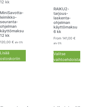
RAIKU2-
MiniSavotta-
tarjous­
leimikko­
laskenta­
seuranta­
ohjelman
ohjelman
käyttömaksu
käyttömaksu
6 kk
12 kk
From
141,00
€
120,00
€
alv 0%
alv 0%
Lisää
Valitse
ostoskoriin
vaihtoehdoista