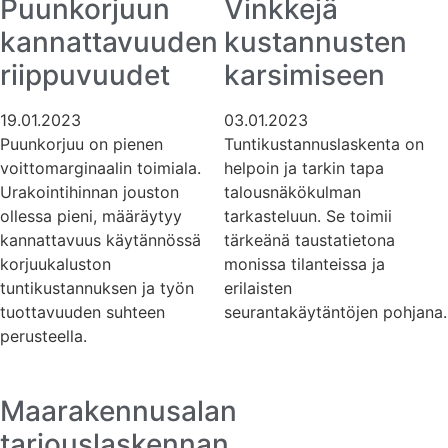
Puunkorjuun
Vinkkejä
kannattavuuden
kustannusten
riippuvuudet
karsimiseen
19.01.2023
03.01.2023
Puunkorjuu on pienen
Tuntikustannuslaskenta on
voittomarginaalin toimiala.
helpoin ja tarkin tapa
Urakointihinnan jouston
talousnäkökulman
ollessa pieni, määräytyy
tarkasteluun. Se toimii
kannattavuus käytännössä
tärkeänä taustatietona
korjuukaluston
monissa tilanteissa ja
tuntikustannuksen ja työn
erilaisten
tuottavuuden suhteen
seurantakäytäntöjen pohjana.
perusteella.
Maarakennusalan
tarjouslaskennan