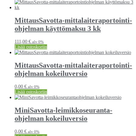
MittausSavotta-mittalaite­raportointi­
ohjelman käyttömaksu 3 kk
111,00
€
alv 0%
Lisää ostoskoriin
MittausSavotta-mittalaite­raportointi­
ohjelman kokeiluversio
0,00
€
alv 0%
Lisää ostoskoriin
MiniSavotta-leimikko­seuranta­
ohjelman kokeiluversio
0,00
€
alv 0%