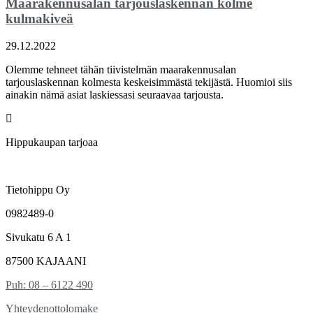
Maarakennusalan tarjouslaskennan kolme
kulmakiveä
29.12.2022
Olemme tehneet tähän tiivistelmän maarakennusalan
tarjouslaskennan kolmesta keskeisimmästä tekijästä. Huomioi siis
ainakin nämä asiat laskiessasi seuraavaa tarjousta.
Hippukaupan tarjoaa
Tietohippu Oy
0982489-0
Sivukatu 6 A 1
87500 KAJAANI
Puh: 08 – 6122 490
Yhteydenottolomake