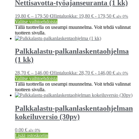
Nettisavotta-työajanseuranta (1 kk)
19,80
€
–
179,50
€
Hintaluokka: 19,80 € - 179,50 €
alv 0%
Valitse vaihtoehdoista
Tällä tuotteella on useampi muunnelma. Voit tehdä valinnat
tuotteen sivulla.
Palkkalastu-palkanlaskenta­ohjelma
(1 kk)
28,70
€
–
146,00
€
Hintaluokka: 28,70 € - 146,00 €
alv 0%
Valitse vaihtoehdoista
Tällä tuotteella on useampi muunnelma. Voit tehdä valinnat
tuotteen sivulla.
Palkkalastu-palkanlaskenta­ohjelman
kokeiluversio (30pv)
0,00
€
alv 0%
Lisää ostoskoriin