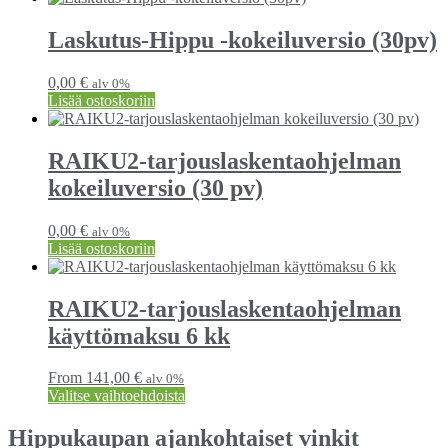
Laskutus-Hippu -kokeiluversio (30pv)
0,00
€
alv 0%
Lisää ostoskoriin
RAIKU2-tarjous­laskenta­ohjelman
kokeiluversio (30 pv)
0,00
€
alv 0%
Lisää ostoskoriin
RAIKU2-tarjous­laskenta­ohjelman
käyttömaksu 6 kk
From
141,00
€
alv 0%
Valitse vaihtoehdoista
Hippukaupan ajankohtaiset vinkit