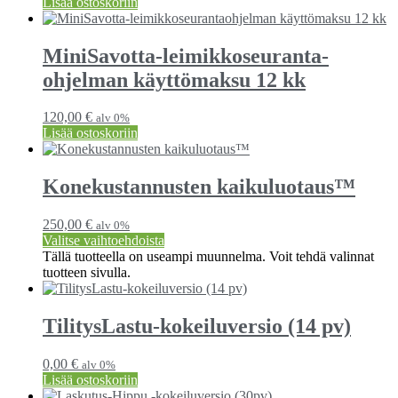
Lisää ostoskoriin
MiniSavotta-leimikko­seuranta­
ohjelman käyttömaksu 12 kk
120,00
€
alv 0%
Lisää ostoskoriin
Konekustannusten kaikuluotaus™
250,00
€
alv 0%
Valitse vaihtoehdoista
Tällä tuotteella on useampi muunnelma. Voit tehdä valinnat
tuotteen sivulla.
TilitysLastu-kokeiluversio (14 pv)
0,00
€
alv 0%
Lisää ostoskoriin